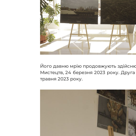
Його давню мрію продовжують здійснювати рідні. Перша фотовиставка його воєнних робіт відкрилася у рідному місті Ковелі, у Галереї
Мистецтв, 24 березня 2023 року. Друга
травня 2023 року.