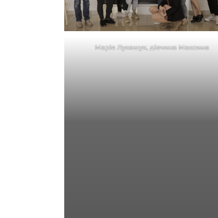
Марія Лукашук, дівчина Максима