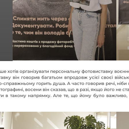
тавку він говорив багатьом впродовж усієї своєї війсь
 по-справжньому горить душа. А часто говорив речі, ніби 
фотографині, восени він сказав, що в разі, якщо його не с
ти в такому напрямку. Але те, що йому було важливо, 