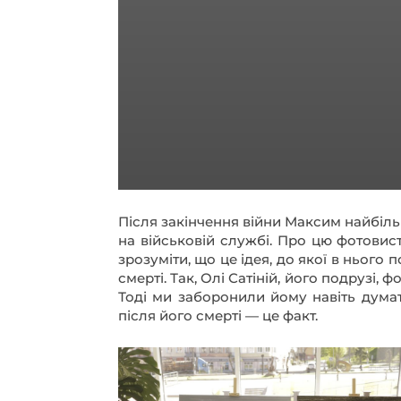
Після закінчення війни Максим найбільше хотів організувати персональну фотовиставку воєнного фото за весь час свого перебування
на військовій службі. Про цю фотовис
зрозуміти, що це ідея, до якої в нього
смерті. Так, Олі Сатіній, його подрузі, 
Тоді ми заборонили йому навіть дума
після його смерті — це факт.