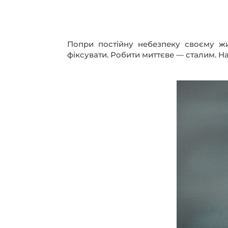
Попри постійну небезпеку своєму життю, обстріли, надважкі умови, Максим не залишив свого призначення — документувати,
фіксувати. Робити миттєве — сталим. На