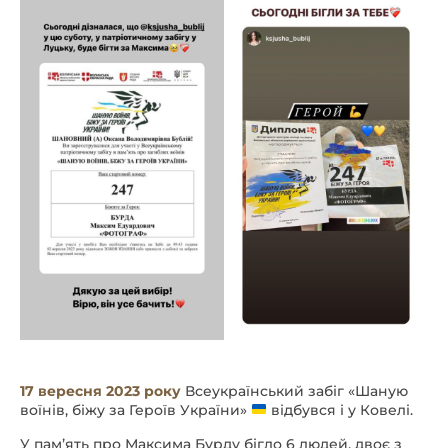
17 вересня 2023 року
Всеукраїнський забіг «Шаную
воїнів, біжу за Героїв України»
відбувся і у Ковелі.
У памʼять про Максима Бурду бігло 6 людей, двоє з