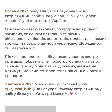
Восени 2023 року
відбувся Всеукраїнський
патріотичний забіг “Шаную воїнів, біжу за Героїв
України” у різних містах України.
Основною метою заходу було підтримати рідних
загиблих, обʼєднати ветеранів та діючих
військовослужбовців, волонтерів, молодь та свідомих
громадян навколо цінності української Державності
та Незалежності.
Під час проведення забігу кожен учасник вкотре
пригадав побратима чи посестру, батька чи матір,
сина чи доньку, чоловіка чи дружину, які вже не
матимуть можливість пробігтися під синьо-жовтим
прапором.
2 вересня 2023
року у Луцьку Оксана Бублій
@ksjusha_bublij
на Всеукраїнському патріотичному
забігу бігла у памʼять про Максима