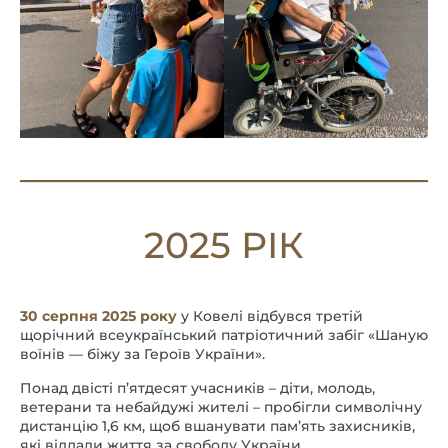
2025 РІК
30 серпня 2025 року
у Ковелі відбувся третій
щорічний всеукраїнський патріотичний забіг «Шаную
воїнів — біжу за Героїв України».
Понад двісті п’ятдесят учасників – діти, молодь,
ветерани та небайдужі жителі – пробігли символічну
дистанцію 1,6 км, щоб вшанувати пам’ять захисників,
які віддали життя за свободу України.