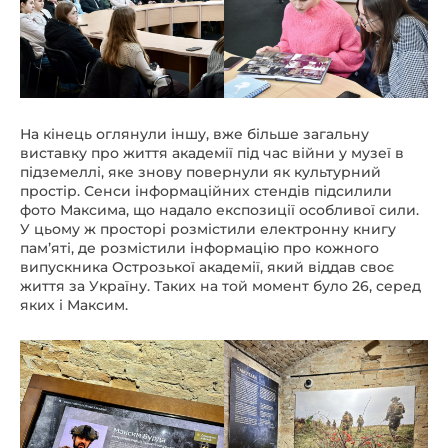
На кінець оглянули іншу, вже більше загальну
виставку про життя академії під час війни у музеї в
підземеллі, яке знову повернули як культурний
простір. Сенси інформаційних стендів підсилили
фото Максима, що надало експозиції особливої сили.
У цьому ж просторі розмістили електронну книгу
памʼяті, де розмістили інформацію про кожного
випускника Острозької академії, який віддав своє
життя за Україну. Таких на той момент було 26, серед
яких і Максим.